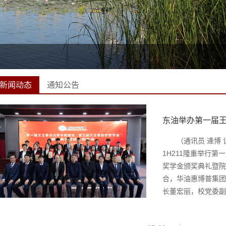
新闻动态
通知公告
东油举办第一届王
（通讯员 逄博 
1H211隆重举行
奖学金颁奖典礼暨院
合，华油惠博普集团
长董宏丽，校党委副书