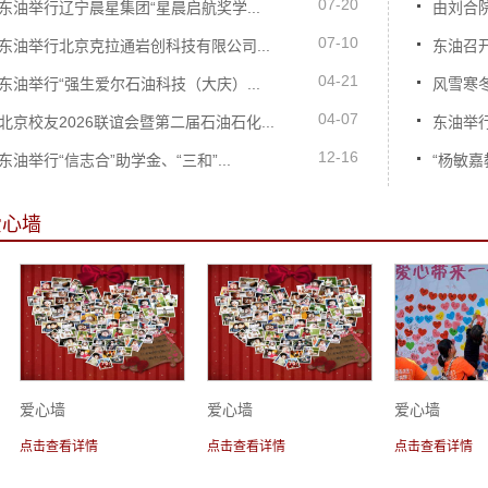
07-20
东油举行辽宁晨星集团“星晨启航奖学...
由刘合院
07-10
东油举行北京克拉通岩创科技有限公司...
东油召开
04-21
东油举行“强生爱尔石油科技（大庆）...
风雪寒冬
04-07
北京校友2026联谊会暨第二届石油石化...
东油举行
12-16
东油举行“信志合”助学金、“三和”...
“杨敏
爱心墙
爱心墙
爱心墙
爱心墙
点击查看详情
点击查看详情
点击查看详情