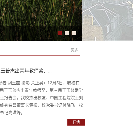
更多+
玉普杰出青年教师奖、...
记者 胡玉喆 摄影 关正昊）12月5日，我校在
第一届王玉普杰出青年教师奖、第三届王玉普励学
士报告会。我校杰出校友、中国工程院院士刘
终身名誉董事长黄松，校党委书记付晓飞，校
记高洪峰，...
详情