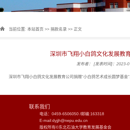
当前位置:
本站首页
>>
捐款名录
>> 正文
深圳市飞翔小白鸽文化发展教育
发布者：
[发表时间]：2023-0
深圳市飞翔小白鸽文化发展教育公司捐赠“小白鸽艺术成长圆梦基金”
联系我们
电话：0459-6506050 /
邮编:163318
E-mail:dyjjh@nepu.edu.cn
版权所有©东北石油大学教育发展基金会